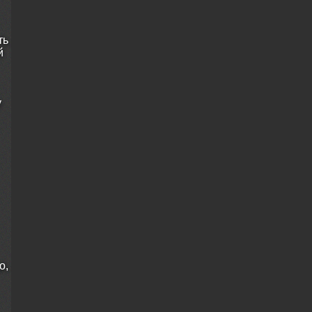
ть
й
у
о,