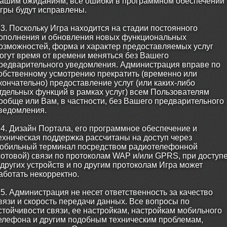
ашим ожиданиям; все ошибки в программном обеспечении
гры будут исправлены.
.3. Поскольку Игра находится на стадии постоянного
ополнения и обновления новых функциональных
озможностей, форма и характер предоставляемых услуг
огут время от времени меняться без Вашего
редварительного уведомления. Администрация вправе по
обственному усмотрению прекратить (временно или
кончательно) предоставление услуг (или каких-либо
тдельных функций в рамках услуг) всем Пользователям
ообще или Вам, в частности, без Вашего предварительного
ведомления.
.4. Дизайн Портала, его программное обеспечение и
ехническая поддержка рассчитаны на доступ через
обильный терминал посредством радиотелефонной
сотовой) связи по протоколам WAP и/или GPRS, при доступ
 других устройств и по другим протоколам Игра может
аботать некорректно.
.5. Администрация не несет ответственность за качество
вязи и скорость передачи данных. Все вопросы по
стойчивости связи, ее настройкам, настройкам мобильного
елефона и другим подобным техническим проблемам,