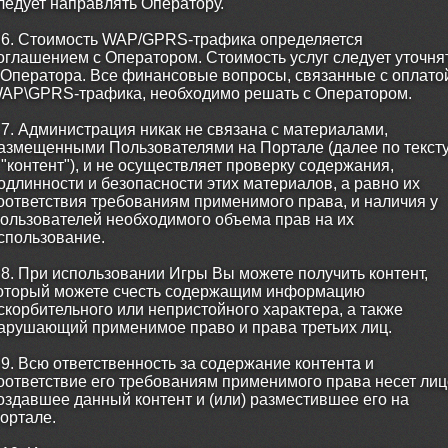
ледует направлять Оператору.
.6. Стоимость WAP/GPRS-трафика определяется
оглашением с Оператором. Стоимость услуг следует уточня
 Оператора. Все финансовые вопросы, связанные с оплато
AP\GPRS-трафика, необходимо решать с Оператором.
.7. Администрация никак не связана с материалами,
азмещенными Пользователями на Портале (далее по текст
 "контент"), и не осуществляет проверку содержания,
одлинности и безопасности этих материалов, а равно их
оответствия требованиям применимого права, и наличия у
ользователей необходимого объема прав на их
спользование.
.8. При использовании Игры Вы можете получить контент,
оторый можете счесть содержащим информацию
скорбительного или непристойного характера, а также
арушающий применимое право и права третьих лиц.
.9. Всю ответственность за содержание контента и
оответствие его требованиям применимого права несет лиц
оздавшее данный контент и (или) разместившее его на
ортале.