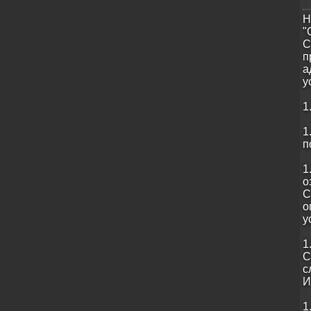
Н
"
С
п
а
у
1
1
п
1
о
С
о
у
1
С
с
И
1