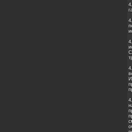
4
г
4
п
и
4
и
С
т
4
в
И
п
п
4
н
п
п
с
о
п