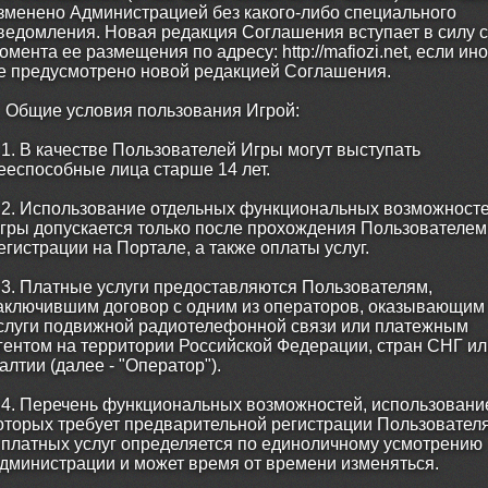
зменено Администрацией без какого-либо специального
ведомления. Новая редакция Соглашения вступает в силу с
омента ее размещения по адресу: http://mafiozi.net, если ин
е предусмотрено новой редакцией Соглашения.
. Общие условия пользования Игрой:
.1. В качестве Пользователей Игры могут выступать
ееспособные лица старше 14 лет.
.2. Использование отдельных функциональных возможност
гры допускается только после прохождения Пользователем
егистрации на Портале, а также оплаты услуг.
.3. Платные услуги предоставляются Пользователям,
аключившим договор с одним из операторов, оказывающим
слуги подвижной радиотелефонной связи или платежным
гентом на территории Российской Федерации, стран СНГ ил
алтии (далее - "Оператор").
.4. Перечень функциональных возможностей, использовани
оторых требует предварительной регистрации Пользователя
 платных услуг определяется по единоличному усмотрению
дминистрации и может время от времени изменяться.