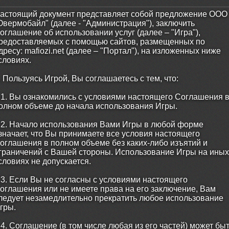
астоящий документ представляет собой предложение ООО
Овермобайл" (далее - "Администрация"), заключить
оглашение об использовании услуг (далее – "Игра"),
редоставляемых с помощью сайтов, размещенных по
дресу: mafiozi.net (далее – "Портал"), на изложенных ниже
словиях.
. Пользуясь Игрой, Вы соглашаетесь с тем, что:
.1. Вы ознакомились с условиями настоящего Соглашения 
олном объеме до начала использования Игры.
.2. Начало использования Вами Игры в любой форме
значает, что Вы принимаете все условия настоящего
оглашения в полном объеме без каких-либо изъятий и
граничений с Вашей стороны. Использование Игры на иных
словиях не допускается.
.3. Если Вы не согласны с условиями настоящего
оглашения или не имеете права на его заключение, Вам
ледует незамедлительно прекратить любое использование
гры.
.4. Соглашение (в том числе любая из его частей) может бы