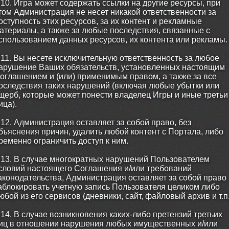
.10. Игра может содержать ссылки на другие ресурсы, при
том Администрация не несет никакой ответственности за
оступность этих ресурсов, за их контент и рекламные
атериалы, а также за любые последствия, связанные с
спользованием данных ресурсов, их контента или рекламы.
.11. Вы несете исключительную ответственность за любое
арушение Ваших обязательств, установленных настоящим
оглашением и (или) применимым правом, а также за все
оследствия таких нарушений (включая любые убытки или
щерб, которые может понести владелец Игры и иные третьи
ица).
.12. Администрация оставляет за собой право, без
бъяснения причин, удалить любой контент с Портала, либо
ременно ограничить доступ к ним.
.13. В случае многократных нарушений Пользователем
словий настоящего Соглашения и/или требований
аконодательства, Администрация оставляет за собой право
аблокировать учетную запись Пользователя целиком либо
юбой из его сервисов (дневники, сайт, файловый архив и т.п.
.14. В случае возникновения каких-либо претензий третьих
иц в отношении нарушения любых имущественных и/или