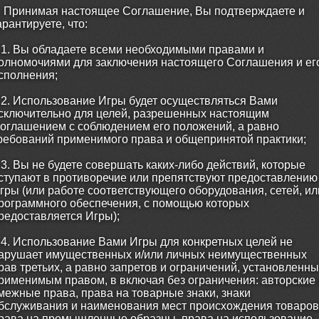
. Принимая настоящее Соглашение, Вы подтверждаете и
арантируете, что:
.1. Вы обладаете всеми необходимыми правами и
олномочиями для заключения настоящего Соглашения и ег
сполнения;
.2. Использование Игры будет осуществляться Вами
сключительно для целей, разрешенных настоящим
оглашением с соблюдением его положений, а равно
ребований применимого права и общепринятой практики;
.3. Вы не будете совершать каких-либо действий, которые
ступают в противоречие или препятствуют предоставлению
гры (или работе соответствующего оборудования, сетей, ил
рограммного обеспечения, с помощью которых
редоставляется Игры);
.4. Использование Вами Игры для конкретных целей не
арушает имущественных и/или личных неимущественных
рав третьих, а равно запретов и ограничений, установленн
рименимым правом, в включая без ограничения: авторские 
межные права, права на товарные знаки, знаки
бслуживания и наименования мест происхождения товаров
рава на промышленные образцы, права на использование