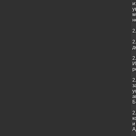
и
у
м
н
2
2
д
2
И
р
2
з
у
а
Б
2
к
и
А