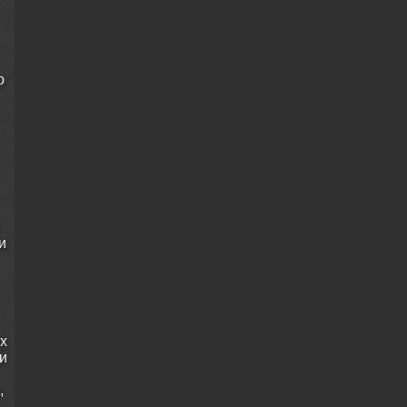
о
и
ых
и
,