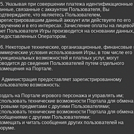
.5. Указывая при совершении платежа идентификационные
анные, связанные с аккаунтом Пользователя, Вы
одтверждаете, что являетесь Пользователем,
арегистрировавшим данный аккаунт или действуете по его
оручению и в его интересах. Зачисление оплаты на лицево
чет Пользователя Игры производится на основании данных,
редоставленных Оператором.
.6. Некоторые технические, организационные, финансовые 
оммерческие условия использования Игры, в том числе его
ункциональных возможностей и платных услуг, могут
оводится до сведения Пользователей путем отдельного
азмещения на Портале.
. Администрация предоставляет зарегистрированному
ользователю возможность:
оздать на Портале игрового персонажа и управлять им;
спользовать технические возможности Портала для обмена
гровыми предметами с другими Пользователями;
спользовать технические возможности Портала для обмена
ообщениями с другими Пользователями;
азмещать и читать сообщения других пользователей на
оруме.