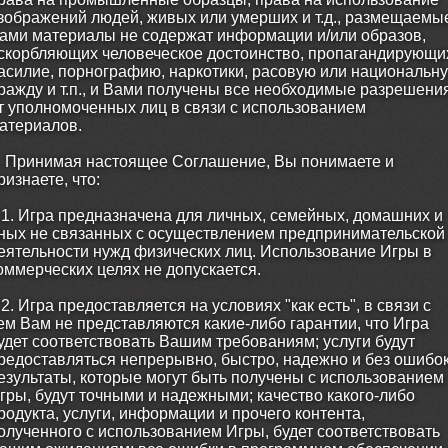
зображений людей, живых или умерших и т.д., размещаемы
ами материалы не содержат информации и/или образов,
скорбляющих человеческое достоинство, пропагандирующи
асилие, порнографию, наркотики, расовую или национальн
ражду и т.п., и Вами получены все необходимые разрешени
т уполномоченных лиц в связи с использованием
атериалов.
. Принимая настоящее Соглашение, Вы понимаете и
ризнаете, что:
.1. Игра предназначена для личных, семейных, домашних и
ных не связанных с осуществлением предпринимательской
еятельности нужд физических лиц. Использование Игры в
оммерческих целях не допускается.
.2. Игра предоставляется на условиях "как есть", в связи с
ем Вам не представляются какие-либо гарантии, что Игра
удет соответствовать Вашим требованиям; услуги будут
редоставляться непрерывно, быстро, надежно и без ошибок
езультаты, которые могут быть получены с использованием
гры, будут точными и надежными; качество какого-либо
родукта, услуги, информации и прочего контента,
олученного с использованием Игры, будет соответствовать