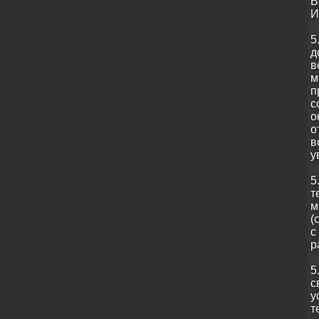
В
И
5
д
в
м
п
с
о
о
в
у
5
т
м
(
с
р
5
с
у
т