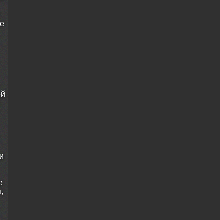
ое
ей
и
е
,