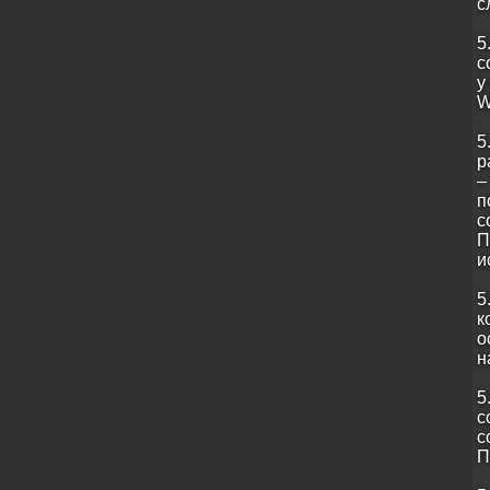
с
5
с
у
W
5
р
–
п
с
П
и
5
к
о
н
5
с
с
П