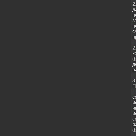
2
д
п
з
п
с
п
2
к
ф
д
р
3
П
с
и
и
и
с
р
ф