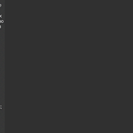
е
х
ую
я
;