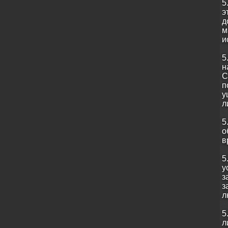
5
э
д
м
и
5
н
С
п
у
л
5
о
в
5
у
з
з
л
5
л