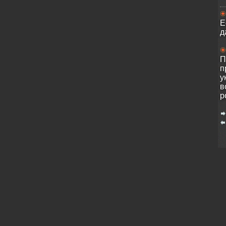
Е
д
П
п
у
в
p