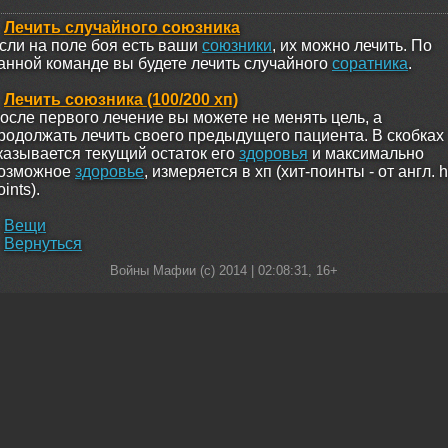
Лечить случайного союзника
сли на поле боя есть ваши
союзники
, их можно лечить. По
анной команде вы будете лечить случайного
соратника
.
Лечить союзника (100/200 хп)
осле первого лечение вы можете не менять цель, а
родолжать лечить своего предыдущего пациента. В скобках
казывается текущий остаток его
здоровья
и максимально
озможное
здоровье
, измеряется в хп (хит-поинты - от англ. h
oints).
Вещи
Вернуться
Войны Мафии (c) 2014 |
02:08:31
, 16+